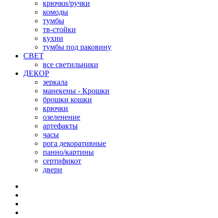
крючки/ручки
комоды
тумбы
тв-стойки
кухни
тумбы под раковину
СВЕТ
все светильники
ДЕКОР
зеркала
манекены - Крошки
брошки кошки
крючки
озеленение
артефакты
часы
рога декоративные
панно/картины
сертификот
двери