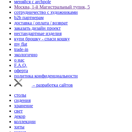
меняйся с аrchpole
Москва, 1-й Магистральный тупик, 5
cотрудничество с художниками
b2b партнерам
доставка / оплата / возврат
заказать дизайн проект
нестандартные изделия
купи брошку - спаси кошку
my flat
trade-in
экологично
о нас
F.A.Q.
оферта
политика конфиденциальности
– разработка сайтов
столы
сидения
хранение
свет
декор
коллекции
хиты