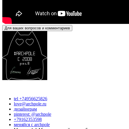
Для ваших вопросов и комментариев
tel +74956625826
love@archpole.ru
дизайнерам
pinterest: @archpole
+79162353598
меняйся с аrchpole