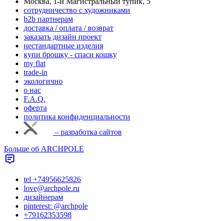
Москва, 1-й Магистральный тупик, 5
cотрудничество с художниками
b2b партнерам
доставка / оплата / возврат
заказать дизайн проект
нестандартные изделия
купи брошку - спаси кошку
my flat
trade-in
экологично
о нас
F.A.Q.
оферта
политика конфиденциальности
– разработка сайтов
Больше об ARCHPOLE
tel +74956625826
love@archpole.ru
дизайнерам
pinterest: @archpole
+79162353598