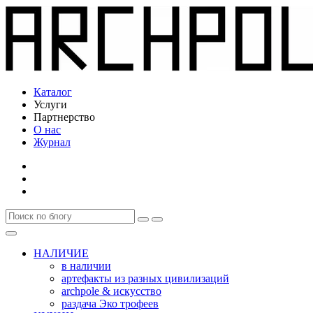
Каталог
Услуги
Партнерство
О нас
Журнал
НАЛИЧИЕ
в наличии
артефакты из разных цивилизаций
archpole & искусство
раздача Эко трофеев