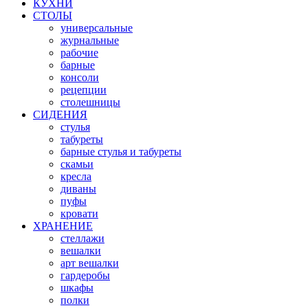
КУХНИ
СТОЛЫ
универсальные
журнальные
рабочие
барные
консоли
рецепции
столешницы
СИДЕНИЯ
стулья
табуреты
барные стулья и табуреты
скамьи
кресла
диваны
пуфы
кровати
ХРАНЕНИЕ
стеллажи
вешалки
арт вешалки
гардеробы
шкафы
полки