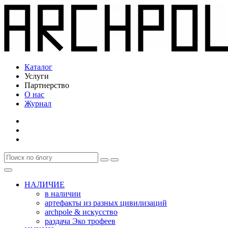
Каталог
Услуги
Партнерство
О нас
Журнал
НАЛИЧИЕ
в наличии
артефакты из разных цивилизаций
archpole & искусство
раздача Эко трофеев