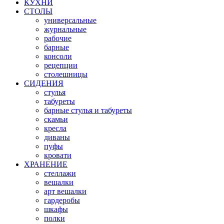
КУХНИ
СТОЛЫ
универсальные
журнальные
рабочие
барные
консоли
рецепции
столешницы
СИДЕНИЯ
стулья
табуреты
барные стулья и табуреты
скамьи
кресла
диваны
пуфы
кровати
ХРАНЕНИЕ
стеллажи
вешалки
арт вешалки
гардеробы
шкафы
полки