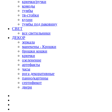
крючки/ручки
комоды
тумбы
тв-стойки
кухни
тумбы под раковину
СВЕТ
все светильники
ДЕКОР
зеркала
манекены - Крошки
брошки кошки
крючки
озеленение
артефакты
часы
рога декоративные
панно/картины
сертификот
двери