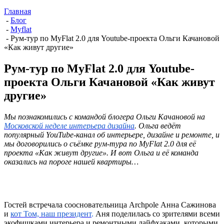
Главная
-
Блог
-
Myflat
-
Рум-тур по MyFlat 2.0 для Youtube-проекта Ольги Качановой
«Как живут другие»
Рум-тур по MyFlat 2.0 для Youtube-
проекта Ольги Качановой «Как живут
другие»
Мы познакомились с командой блогера Ольги Качановой на
Московской неделе интерьера дизайна
. Ольга ведёт
популярный YouTube-канал об интерьере, дизайне и ремонте, и
мы договорились о съёмке рум-тура по MyFlat 2.0 для её
проекта «Как живут другие». И вот Ольга и её команда
оказались на пороге нашей квартиры…
Гостей встречала соосновательница Archpole Анна Сажинова
и
кот Том, наш президент
.
Аня поделилась со зрителями всеми
экофишками интерьера и ремонтными лайфхаками, которыми