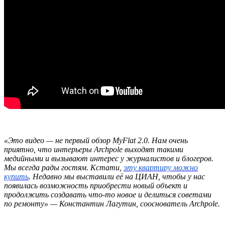
«Это видео — не первый обзор MyFlat 2.0. Нам очень
приятно, что интерьеры Archpole выходят такими
медийными и вызывают интерес у журналистов и блогеров.
Мы всегда рады гостям. Кстати,
эту квартиру можно
купить
. Недавно мы выставили её на ЦИАН, чтобы у нас
появилась возможность приобрести новый объект и
продолжить создавать что-то новое и делиться советами
по ремонту» — Константин Лагутин, сооснователь Archpole.