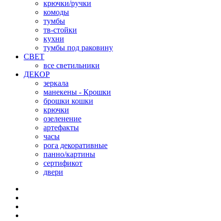
крючки/ручки
комоды
тумбы
тв-стойки
кухни
тумбы под раковину
СВЕТ
все светильники
ДЕКОР
зеркала
манекены - Крошки
брошки кошки
крючки
озеленение
артефакты
часы
рога декоративные
панно/картины
сертификот
двери