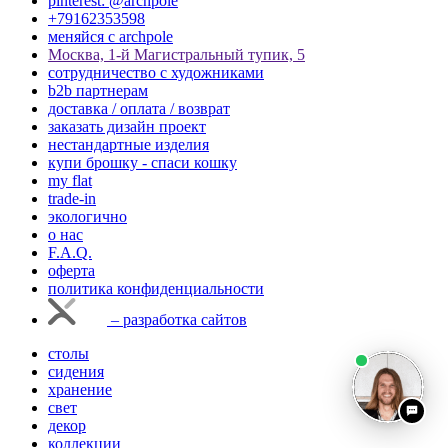
pinterest: @archpole
+79162353598
меняйся с аrchpole
Москва, 1-й Магистральный тупик, 5
cотрудничество с художниками
b2b партнерам
доставка / оплата / возврат
заказать дизайн проект
нестандартные изделия
купи брошку - спаси кошку
my flat
trade-in
экологично
о нас
F.A.Q.
оферта
политика конфиденциальности
– разработка сайтов
столы
сидения
хранение
свет
декор
коллекции