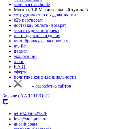
меняйся с аrchpole
Москва, 1-й Магистральный тупик, 5
cотрудничество с художниками
b2b партнерам
доставка / оплата / возврат
заказать дизайн проект
нестандартные изделия
купи брошку - спаси кошку
my flat
trade-in
экологично
о нас
F.A.Q.
оферта
политика конфиденциальности
– разработка сайтов
Больше об ARCHPOLE
tel +74956625826
love@archpole.ru
дизайнерам