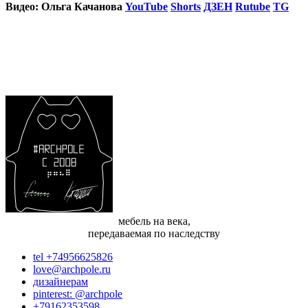
Видео: Ольга Качанова
YouTube
Shorts
ДЗЕН
Rutube
TG
мебель на века,
передаваемая по наследству
tel +74956625826
love@archpole.ru
дизайнерам
pinterest: @archpole
+79162353598