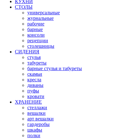
КУХНИ
СТОЛЫ
универсальные
журнальные
рабочие
барные
консоли
рецепции
столешницы
СИДЕНИЯ
стулья
табуреты
барные стулья и табуреты
скамьи
кресла
диваны
пуфы
кровати
ХРАНЕНИЕ
стеллажи
вешалки
арт вешалки
гардеробы
шкафы
полки