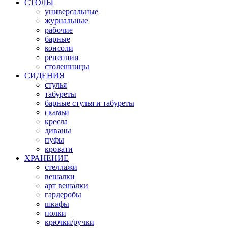
СТОЛЫ
универсальные
журнальные
рабочие
барные
консоли
рецепции
столешницы
СИДЕНИЯ
стулья
табуреты
барные стулья и табуреты
скамьи
кресла
диваны
пуфы
кровати
ХРАНЕНИЕ
стеллажи
вешалки
арт вешалки
гардеробы
шкафы
полки
крючки/ручки