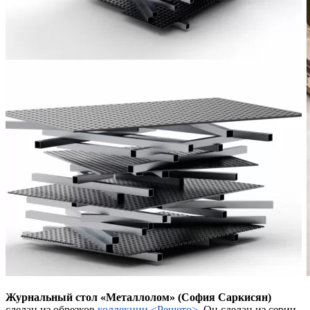
Журнальный стол «Металлолом» (София Саркисян)
сделан из обрезков
коллекции <Решето>
. Он сделан из серии