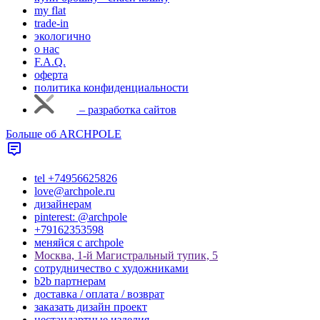
my flat
trade-in
экологично
о нас
F.A.Q.
оферта
политика конфиденциальности
– разработка сайтов
Больше об ARCHPOLE
tel +74956625826
love@archpole.ru
дизайнерам
pinterest: @archpole
+79162353598
меняйся с аrchpole
Москва, 1-й Магистральный тупик, 5
cотрудничество с художниками
b2b партнерам
доставка / оплата / возврат
заказать дизайн проект
нестандартные изделия