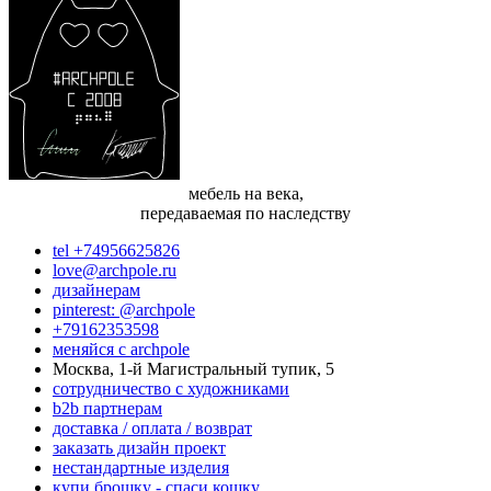
мебель на века,
передаваемая по наследству
tel +74956625826
love@archpole.ru
дизайнерам
pinterest: @archpole
+79162353598
меняйся с аrchpole
Москва, 1-й Магистральный тупик, 5
cотрудничество с художниками
b2b партнерам
доставка / оплата / возврат
заказать дизайн проект
нестандартные изделия
купи брошку - спаси кошку