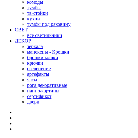
комоды
тумбы
тв-стойки
кухни
тумбы под раковину
СВЕТ
все светильники
ДЕКОР
зеркала
манекены - Крошки
брошки кошки
крючки
озеленение
артефакты
часы
рога декоративные
панно/картины
сертификот
двери