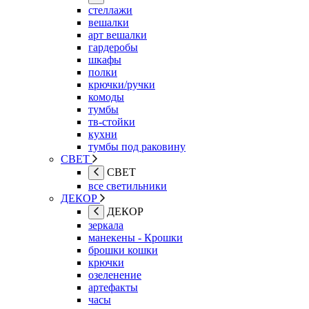
стеллажи
вешалки
арт вешалки
гардеробы
шкафы
полки
крючки/ручки
комоды
тумбы
тв-стойки
кухни
тумбы под раковину
СВЕТ
СВЕТ
все светильники
ДЕКОР
ДЕКОР
зеркала
манекены - Крошки
брошки кошки
крючки
озеленение
артефакты
часы