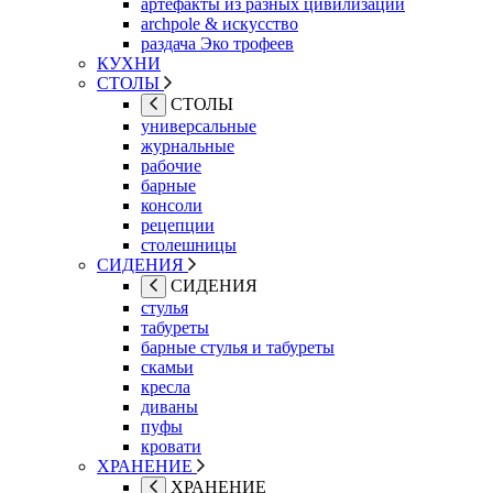
артефакты из разных цивилизаций
archpole & искусство
раздача Эко трофеев
КУХНИ
СТОЛЫ
СТОЛЫ
универсальные
журнальные
рабочие
барные
консоли
рецепции
столешницы
СИДЕНИЯ
СИДЕНИЯ
стулья
табуреты
барные стулья и табуреты
скамьи
кресла
диваны
пуфы
кровати
ХРАНЕНИЕ
ХРАНЕНИЕ