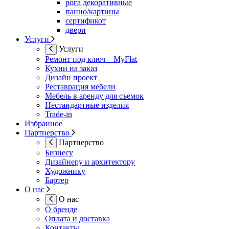
рога декоративные
панно/картины
сертификот
двери
Услуги
Услуги
Ремонт под ключ – MyFlat
Кухни на заказ
Дизайн проект
Реставрация мебели
Мебель в аренду для съемок
Нестандартные изделия
Trade-in
Избранное
Партнерство
Партнерство
Бизнесу
Дизайнеру и архитектору
Художнику
Бартер
О нас
О нас
О бренде
Оплата и доставка
Контакты