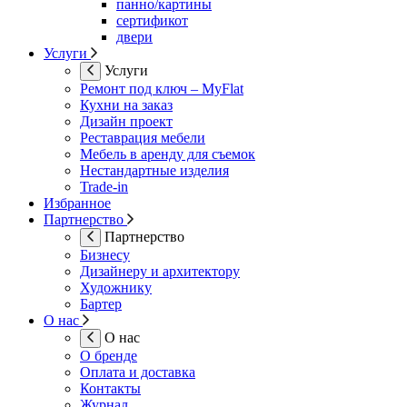
панно/картины
сертификот
двери
Услуги
Услуги
Ремонт под ключ – MyFlat
Кухни на заказ
Дизайн проект
Реставрация мебели
Мебель в аренду для съемок
Нестандартные изделия
Trade-in
Избранное
Партнерство
Партнерство
Бизнесу
Дизайнеру и архитектору
Художнику
Бартер
О нас
О нас
О бренде
Оплата и доставка
Контакты
Журнал