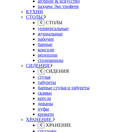
archpole & искусство
раздача Эко трофеев
КУХНИ
СТОЛЫ
СТОЛЫ
универсальные
журнальные
рабочие
барные
консоли
рецепции
столешницы
СИДЕНИЯ
СИДЕНИЯ
стулья
табуреты
барные стулья и табуреты
скамьи
кресла
диваны
пуфы
кровати
ХРАНЕНИЕ
ХРАНЕНИЕ
стеллажи