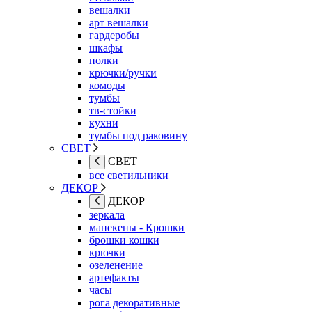
вешалки
арт вешалки
гардеробы
шкафы
полки
крючки/ручки
комоды
тумбы
тв-стойки
кухни
тумбы под раковину
СВЕТ
СВЕТ
все светильники
ДЕКОР
ДЕКОР
зеркала
манекены - Крошки
брошки кошки
крючки
озеленение
артефакты
часы
рога декоративные