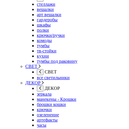
стеллажи
вешалки
арт вешалки
гардеробы
шкафы
полки
крючки/ручки
комоды
тумбы
тв-стойки
кухни
тумбы под раковину
СВЕТ
СВЕТ
все светильники
ДЕКОР
ДЕКОР
зеркала
манекены - Крошки
брошки кошки
крючки
озеленение
артефакты
часы