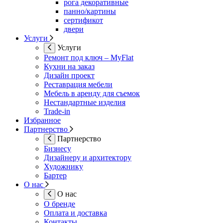
рога декоративные
панно/картины
сертификот
двери
Услуги
Услуги
Ремонт под ключ – MyFlat
Кухни на заказ
Дизайн проект
Реставрация мебели
Мебель в аренду для съемок
Нестандартные изделия
Trade-in
Избранное
Партнерство
Партнерство
Бизнесу
Дизайнеру и архитектору
Художнику
Бартер
О нас
О нас
О бренде
Оплата и доставка
Контакты