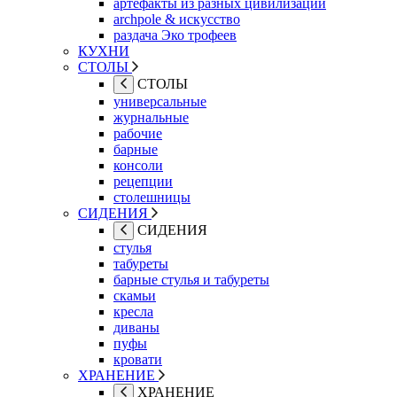
артефакты из разных цивилизаций
archpole & искусство
раздача Эко трофеев
КУХНИ
СТОЛЫ
СТОЛЫ
универсальные
журнальные
рабочие
барные
консоли
рецепции
столешницы
СИДЕНИЯ
СИДЕНИЯ
стулья
табуреты
барные стулья и табуреты
скамьи
кресла
диваны
пуфы
кровати
ХРАНЕНИЕ
ХРАНЕНИЕ