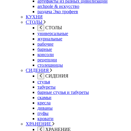
артефакты из разных цивилизаций
archpole & искусство
раздача Эко трофеев
КУХНИ
СТОЛЫ
СТОЛЫ
универсальные
журнальные
рабочие
барные
консоли
рецепции
столешницы
СИДЕНИЯ
СИДЕНИЯ
стулья
табуреты
барные стулья и табуреты
скамьи
кресла
диваны
пуфы
кровати
ХРАНЕНИЕ
ХРАНЕНИЕ