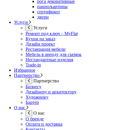
рога декоративные
панно/картины
сертификот
двери
Услуги
Услуги
Ремонт под ключ – MyFlat
Кухни на заказ
Дизайн проект
Реставрация мебели
Мебель в аренду для съемок
Нестандартные изделия
Trade-in
Избранное
Партнерство
Партнерство
Бизнесу
Дизайнеру и архитектору
Художнику
Бартер
О нас
О нас
О бренде
Оплата и доставка
Контакты