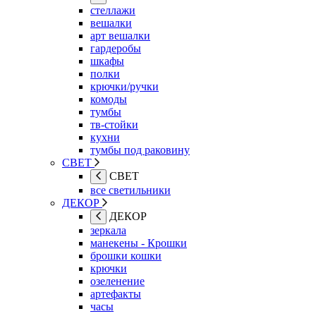
стеллажи
вешалки
арт вешалки
гардеробы
шкафы
полки
крючки/ручки
комоды
тумбы
тв-стойки
кухни
тумбы под раковину
СВЕТ
СВЕТ
все светильники
ДЕКОР
ДЕКОР
зеркала
манекены - Крошки
брошки кошки
крючки
озеленение
артефакты
часы