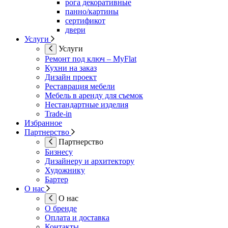
рога декоративные
панно/картины
сертификот
двери
Услуги
Услуги
Ремонт под ключ – MyFlat
Кухни на заказ
Дизайн проект
Реставрация мебели
Мебель в аренду для съемок
Нестандартные изделия
Trade-in
Избранное
Партнерство
Партнерство
Бизнесу
Дизайнеру и архитектору
Художнику
Бартер
О нас
О нас
О бренде
Оплата и доставка
Контакты