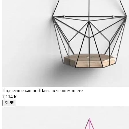
Подвесное кашпо Шаттл в черном цвете
7 114 ₽