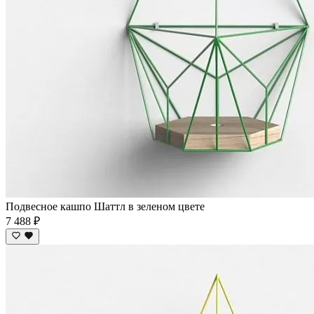
Подвесное кашпо Шаттл в зеленом цвете
7 488 ₽