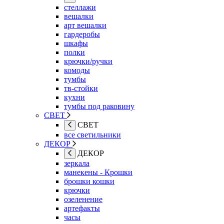
стеллажи
вешалки
арт вешалки
гардеробы
шкафы
полки
крючки/ручки
комоды
тумбы
тв-стойки
кухни
тумбы под раковину
СВЕТ
СВЕТ
все светильники
ДЕКОР
ДЕКОР
зеркала
манекены - Крошки
брошки кошки
крючки
озеленение
артефакты
часы