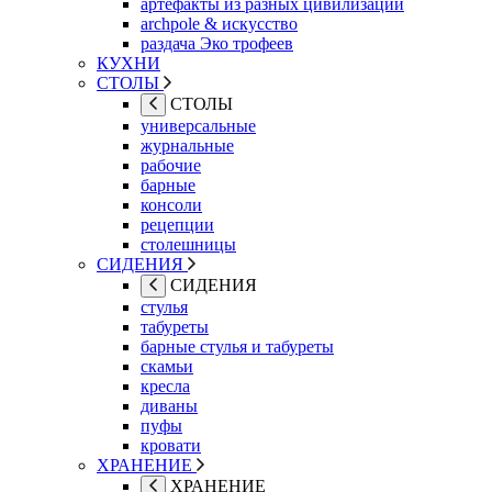
артефакты из разных цивилизаций
archpole & искусство
раздача Эко трофеев
КУХНИ
СТОЛЫ
СТОЛЫ
универсальные
журнальные
рабочие
барные
консоли
рецепции
столешницы
СИДЕНИЯ
СИДЕНИЯ
стулья
табуреты
барные стулья и табуреты
скамьи
кресла
диваны
пуфы
кровати
ХРАНЕНИЕ
ХРАНЕНИЕ