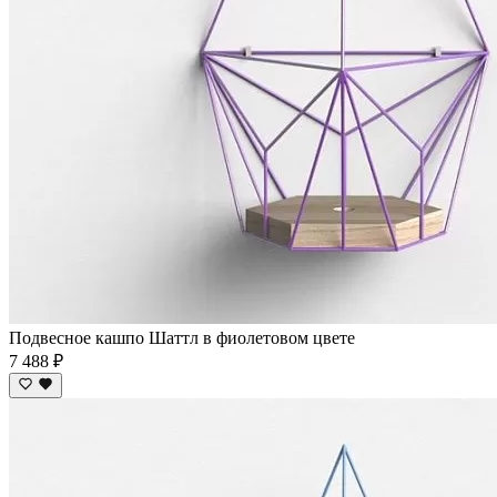
Подвесное кашпо Шаттл в фиолетовом цвете
7 488 ₽