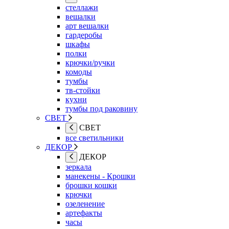
стеллажи
вешалки
арт вешалки
гардеробы
шкафы
полки
крючки/ручки
комоды
тумбы
тв-стойки
кухни
тумбы под раковину
СВЕТ
СВЕТ
все светильники
ДЕКОР
ДЕКОР
зеркала
манекены - Крошки
брошки кошки
крючки
озеленение
артефакты
часы