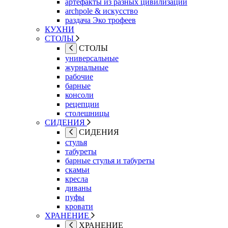
артефакты из разных цивилизаций
archpole & искусство
раздача Эко трофеев
КУХНИ
СТОЛЫ
СТОЛЫ
универсальные
журнальные
рабочие
барные
консоли
рецепции
столешницы
СИДЕНИЯ
СИДЕНИЯ
стулья
табуреты
барные стулья и табуреты
скамьи
кресла
диваны
пуфы
кровати
ХРАНЕНИЕ
ХРАНЕНИЕ