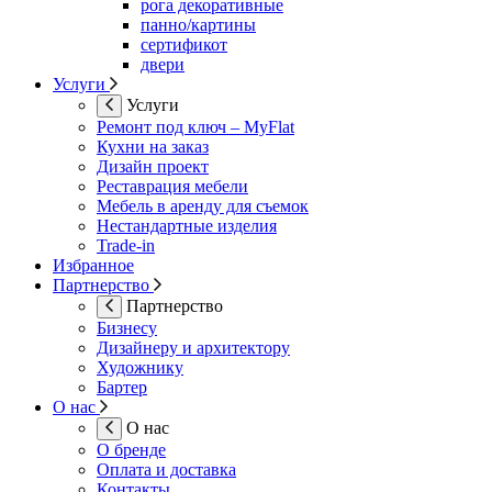
рога декоративные
панно/картины
сертификот
двери
Услуги
Услуги
Ремонт под ключ – MyFlat
Кухни на заказ
Дизайн проект
Реставрация мебели
Мебель в аренду для съемок
Нестандартные изделия
Trade-in
Избранное
Партнерство
Партнерство
Бизнесу
Дизайнеру и архитектору
Художнику
Бартер
О нас
О нас
О бренде
Оплата и доставка
Контакты