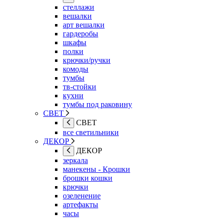
стеллажи
вешалки
арт вешалки
гардеробы
шкафы
полки
крючки/ручки
комоды
тумбы
тв-стойки
кухни
тумбы под раковину
СВЕТ
СВЕТ
все светильники
ДЕКОР
ДЕКОР
зеркала
манекены - Крошки
брошки кошки
крючки
озеленение
артефакты
часы