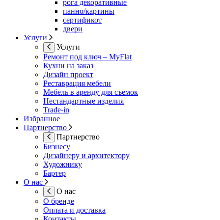
рога декоративные
панно/картины
сертификот
двери
Услуги
Услуги
Ремонт под ключ – MyFlat
Кухни на заказ
Дизайн проект
Реставрация мебели
Мебель в аренду для съемок
Нестандартные изделия
Trade-in
Избранное
Партнерство
Партнерство
Бизнесу
Дизайнеру и архитектору
Художнику
Бартер
О нас
О нас
О бренде
Оплата и доставка
Контакты