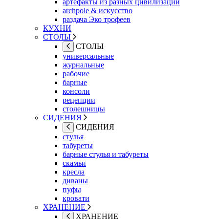
артефакты из разных цивилизаций
archpole & искусство
раздача Эко трофеев
КУХНИ
СТОЛЫ
СТОЛЫ
универсальные
журнальные
рабочие
барные
консоли
рецепции
столешницы
СИДЕНИЯ
СИДЕНИЯ
стулья
табуреты
барные стулья и табуреты
скамьи
кресла
диваны
пуфы
кровати
ХРАНЕНИЕ
ХРАНЕНИЕ