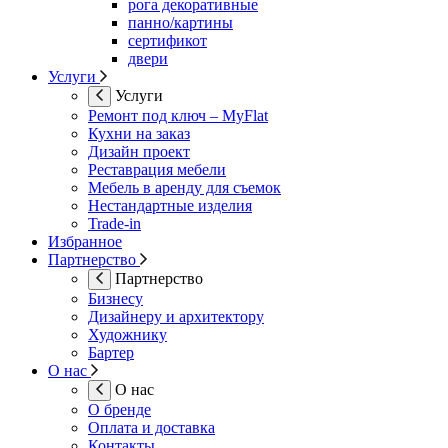
рога декоративные
панно/картины
сертификот
двери
Услуги
Услуги
Ремонт под ключ – MyFlat
Кухни на заказ
Дизайн проект
Реставрация мебели
Мебель в аренду для съемок
Нестандартные изделия
Trade-in
Избранное
Партнерство
Партнерство
Бизнесу
Дизайнеру и архитектору
Художнику
Бартер
О нас
О нас
О бренде
Оплата и доставка
Контакты