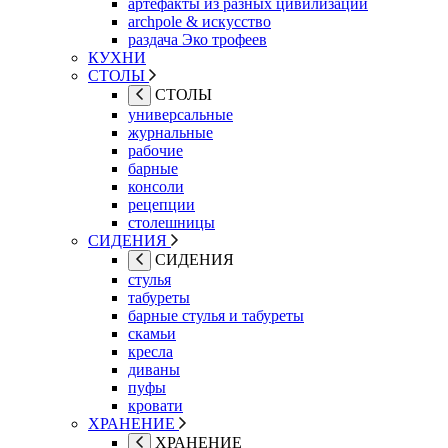
артефакты из разных цивилизаций
archpole & искусство
раздача Эко трофеев
КУХНИ
СТОЛЫ
СТОЛЫ
универсальные
журнальные
рабочие
барные
консоли
рецепции
столешницы
СИДЕНИЯ
СИДЕНИЯ
стулья
табуреты
барные стулья и табуреты
скамьи
кресла
диваны
пуфы
кровати
ХРАНЕНИЕ
ХРАНЕНИЕ