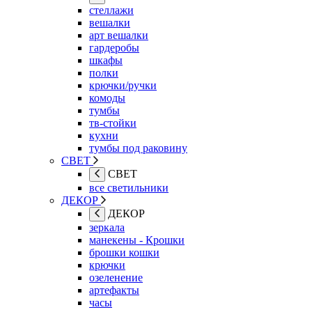
стеллажи
вешалки
арт вешалки
гардеробы
шкафы
полки
крючки/ручки
комоды
тумбы
тв-стойки
кухни
тумбы под раковину
СВЕТ
СВЕТ
все светильники
ДЕКОР
ДЕКОР
зеркала
манекены - Крошки
брошки кошки
крючки
озеленение
артефакты
часы