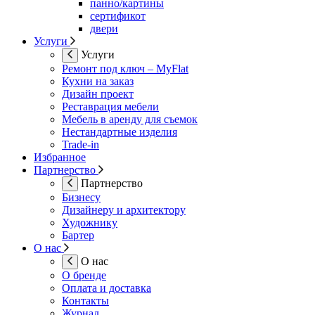
панно/картины
сертификот
двери
Услуги
Услуги
Ремонт под ключ – MyFlat
Кухни на заказ
Дизайн проект
Реставрация мебели
Мебель в аренду для съемок
Нестандартные изделия
Trade-in
Избранное
Партнерство
Партнерство
Бизнесу
Дизайнеру и архитектору
Художнику
Бартер
О нас
О нас
О бренде
Оплата и доставка
Контакты
Журнал