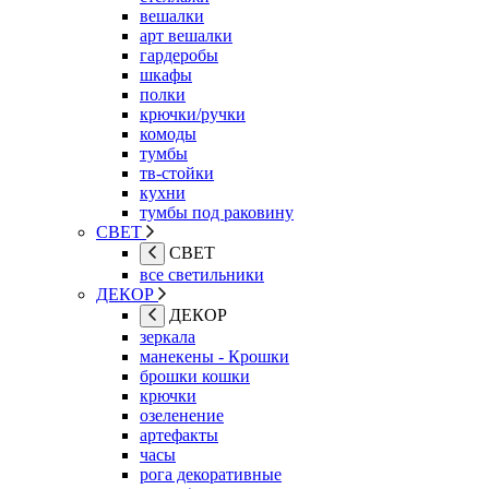
вешалки
арт вешалки
гардеробы
шкафы
полки
крючки/ручки
комоды
тумбы
тв-стойки
кухни
тумбы под раковину
СВЕТ
СВЕТ
все светильники
ДЕКОР
ДЕКОР
зеркала
манекены - Крошки
брошки кошки
крючки
озеленение
артефакты
часы
рога декоративные