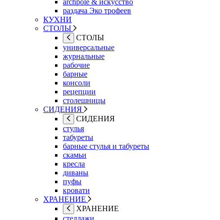
archpole & искусство
раздача Эко трофеев
КУХНИ
СТОЛЫ
СТОЛЫ
универсальные
журнальные
рабочие
барные
консоли
рецепции
столешницы
СИДЕНИЯ
СИДЕНИЯ
стулья
табуреты
барные стулья и табуреты
скамьи
кресла
диваны
пуфы
кровати
ХРАНЕНИЕ
ХРАНЕНИЕ
стеллажи