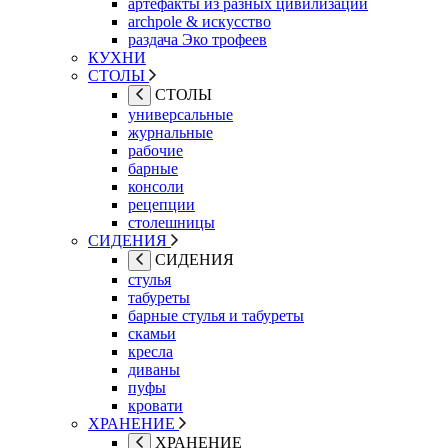
артефакты из разных цивилизаций
archpole & искусство
раздача Эко трофеев
КУХНИ
СТОЛЫ
СТОЛЫ
универсальные
журнальные
рабочие
барные
консоли
рецепции
столешницы
СИДЕНИЯ
СИДЕНИЯ
стулья
табуреты
барные стулья и табуреты
скамьи
кресла
диваны
пуфы
кровати
ХРАНЕНИЕ
ХРАНЕНИЕ