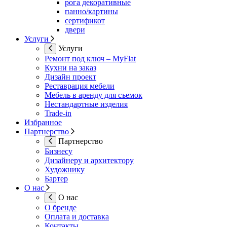
рога декоративные
панно/картины
сертификот
двери
Услуги
Услуги
Ремонт под ключ – MyFlat
Кухни на заказ
Дизайн проект
Реставрация мебели
Мебель в аренду для съемок
Нестандартные изделия
Trade-in
Избранное
Партнерство
Партнерство
Бизнесу
Дизайнеру и архитектору
Художнику
Бартер
О нас
О нас
О бренде
Оплата и доставка
Контакты