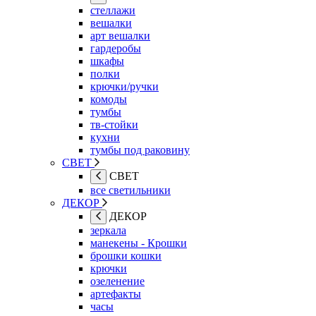
стеллажи
вешалки
арт вешалки
гардеробы
шкафы
полки
крючки/ручки
комоды
тумбы
тв-стойки
кухни
тумбы под раковину
СВЕТ
СВЕТ
все светильники
ДЕКОР
ДЕКОР
зеркала
манекены - Крошки
брошки кошки
крючки
озеленение
артефакты
часы