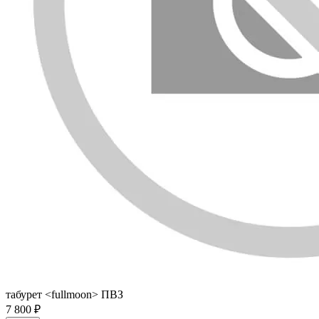
табурет <fullmoon> ПВЗ
7 800 ₽