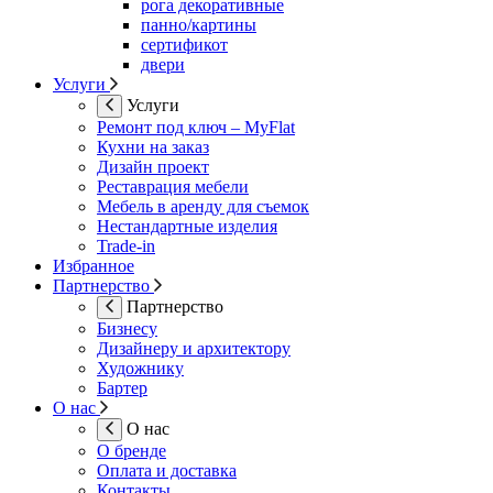
рога декоративные
панно/картины
сертификот
двери
Услуги
Услуги
Ремонт под ключ – MyFlat
Кухни на заказ
Дизайн проект
Реставрация мебели
Мебель в аренду для съемок
Нестандартные изделия
Trade-in
Избранное
Партнерство
Партнерство
Бизнесу
Дизайнеру и архитектору
Художнику
Бартер
О нас
О нас
О бренде
Оплата и доставка
Контакты