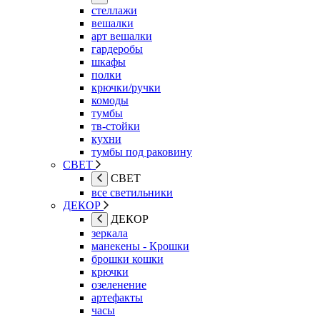
стеллажи
вешалки
арт вешалки
гардеробы
шкафы
полки
крючки/ручки
комоды
тумбы
тв-стойки
кухни
тумбы под раковину
СВЕТ
СВЕТ
все светильники
ДЕКОР
ДЕКОР
зеркала
манекены - Крошки
брошки кошки
крючки
озеленение
артефакты
часы