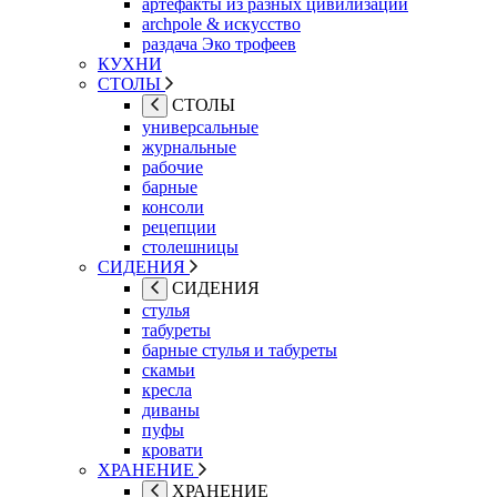
артефакты из разных цивилизаций
archpole & искусство
раздача Эко трофеев
КУХНИ
СТОЛЫ
СТОЛЫ
универсальные
журнальные
рабочие
барные
консоли
рецепции
столешницы
СИДЕНИЯ
СИДЕНИЯ
стулья
табуреты
барные стулья и табуреты
скамьи
кресла
диваны
пуфы
кровати
ХРАНЕНИЕ
ХРАНЕНИЕ