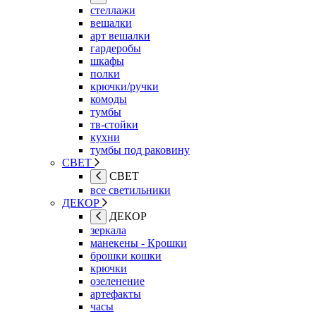
стеллажи
вешалки
арт вешалки
гардеробы
шкафы
полки
крючки/ручки
комоды
тумбы
тв-стойки
кухни
тумбы под раковину
СВЕТ
СВЕТ
все светильники
ДЕКОР
ДЕКОР
зеркала
манекены - Крошки
брошки кошки
крючки
озеленение
артефакты
часы