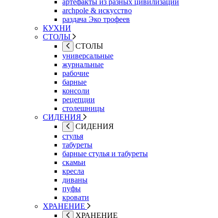
артефакты из разных цивилизаций
archpole & искусство
раздача Эко трофеев
КУХНИ
СТОЛЫ
СТОЛЫ
универсальные
журнальные
рабочие
барные
консоли
рецепции
столешницы
СИДЕНИЯ
СИДЕНИЯ
стулья
табуреты
барные стулья и табуреты
скамьи
кресла
диваны
пуфы
кровати
ХРАНЕНИЕ
ХРАНЕНИЕ