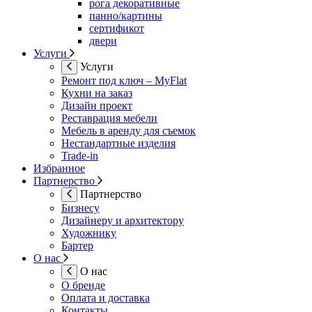
рога декоративные
панно/картины
сертификот
двери
Услуги
Услуги
Ремонт под ключ – MyFlat
Кухни на заказ
Дизайн проект
Реставрация мебели
Мебель в аренду для съемок
Нестандартные изделия
Trade-in
Избранное
Партнерство
Партнерство
Бизнесу
Дизайнеру и архитектору
Художнику
Бартер
О нас
О нас
О бренде
Оплата и доставка
Контакты