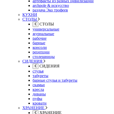
артефакты из разных цивилизаций
archpole & искусство
раздача Эко трофеев
КУХНИ
СТОЛЫ
СТОЛЫ
универсальные
журнальные
рабочие
барные
консоли
рецепции
столешницы
СИДЕНИЯ
СИДЕНИЯ
стулья
табуреты
барные стулья и табуреты
скамьи
кресла
диваны
пуфы
кровати
ХРАНЕНИЕ
ХРАНЕНИЕ