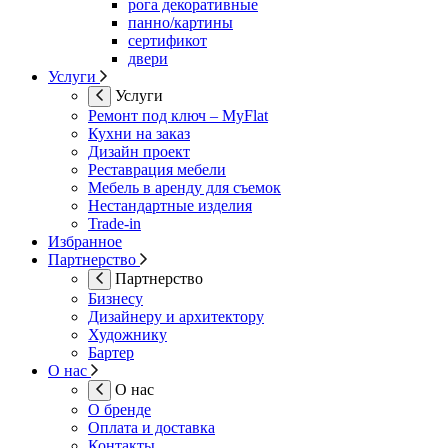
рога декоративные
панно/картины
сертификот
двери
Услуги
Услуги
Ремонт под ключ – MyFlat
Кухни на заказ
Дизайн проект
Реставрация мебели
Мебель в аренду для съемок
Нестандартные изделия
Trade-in
Избранное
Партнерство
Партнерство
Бизнесу
Дизайнеру и архитектору
Художнику
Бартер
О нас
О нас
О бренде
Оплата и доставка
Контакты