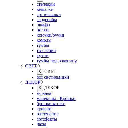
стеллажи
вешалки
арт вешалки
гардеробы
шкафы
полки
крючки/ручки
комоды
тумбы
тв-стойки
кухни
тумбы под раковину
СВЕТ
СВЕТ
все светильники
ДЕКОР
ДЕКОР
зеркала
манекены - Крошки
брошки кошки
крючки
озеленение
артефакты
часы