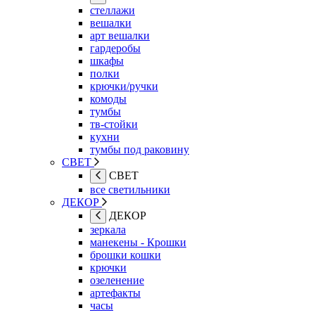
стеллажи
вешалки
арт вешалки
гардеробы
шкафы
полки
крючки/ручки
комоды
тумбы
тв-стойки
кухни
тумбы под раковину
СВЕТ
СВЕТ
все светильники
ДЕКОР
ДЕКОР
зеркала
манекены - Крошки
брошки кошки
крючки
озеленение
артефакты
часы