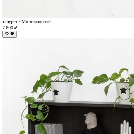
табурет <Минимализм>
7 800 ₽