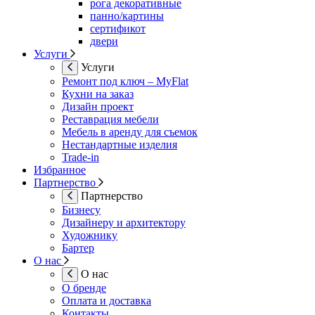
рога декоративные
панно/картины
сертификот
двери
Услуги
Услуги
Ремонт под ключ – MyFlat
Кухни на заказ
Дизайн проект
Реставрация мебели
Мебель в аренду для съемок
Нестандартные изделия
Trade-in
Избранное
Партнерство
Партнерство
Бизнесу
Дизайнеру и архитектору
Художнику
Бартер
О нас
О нас
О бренде
Оплата и доставка
Контакты