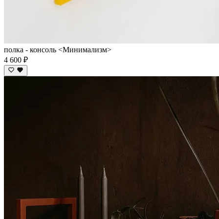
полка - консоль <Минимализм>
4 600 ₽