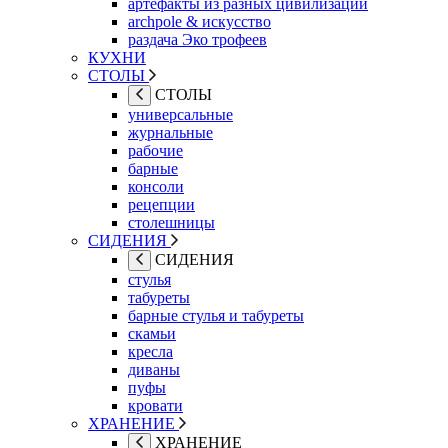
артефакты из разных цивилизаций
archpole & искусство
раздача Эко трофеев
КУХНИ
СТОЛЫ
СТОЛЫ
универсальные
журнальные
рабочие
барные
консоли
рецепции
столешницы
СИДЕНИЯ
СИДЕНИЯ
стулья
табуреты
барные стулья и табуреты
скамьи
кресла
диваны
пуфы
кровати
ХРАНЕНИЕ
ХРАНЕНИЕ