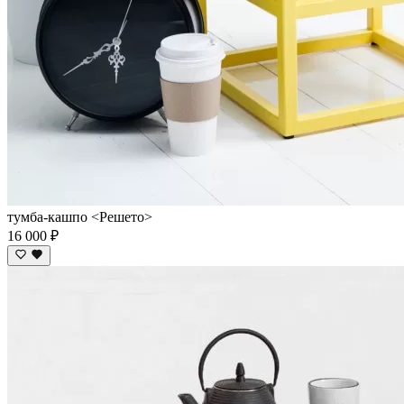
тумба-кашпо <Решето>
16 000 ₽