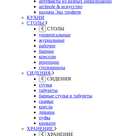
артефакты из разных цивилизаций
archpole & искусство
раздача Эко трофеев
КУХНИ
СТОЛЫ
СТОЛЫ
универсальные
журнальные
рабочие
барные
консоли
рецепции
столешницы
СИДЕНИЯ
СИДЕНИЯ
стулья
табуреты
барные стулья и табуреты
скамьи
кресла
диваны
пуфы
кровати
ХРАНЕНИЕ
ХРАНЕНИЕ