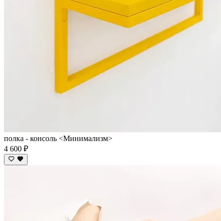
полка - консоль <Минимализм>
4 600 ₽