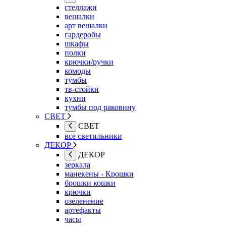
стеллажи
вешалки
арт вешалки
гардеробы
шкафы
полки
крючки/ручки
комоды
тумбы
тв-стойки
кухни
тумбы под раковину
СВЕТ
СВЕТ
все светильники
ДЕКОР
ДЕКОР
зеркала
манекены - Крошки
брошки кошки
крючки
озеленение
артефакты
часы