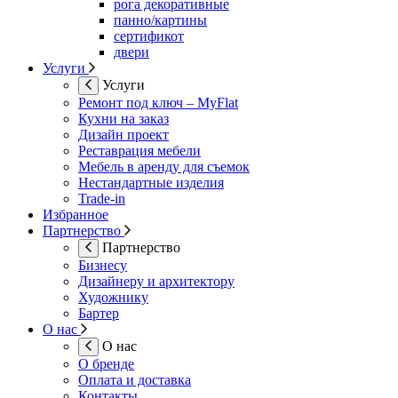
рога декоративные
панно/картины
сертификот
двери
Услуги
Услуги
Ремонт под ключ – MyFlat
Кухни на заказ
Дизайн проект
Реставрация мебели
Мебель в аренду для съемок
Нестандартные изделия
Trade-in
Избранное
Партнерство
Партнерство
Бизнесу
Дизайнеру и архитектору
Художнику
Бартер
О нас
О нас
О бренде
Оплата и доставка
Контакты