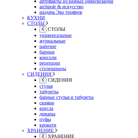
артефакты из разных цивилизаций
archpole & искусство
раздача Эко трофеев
КУХНИ
СТОЛЫ
СТОЛЫ
универсальные
журнальные
рабочие
барные
консоли
рецепции
столешницы
СИДЕНИЯ
СИДЕНИЯ
стулья
табуреты
барные стулья и табуреты
скамьи
кресла
диваны
пуфы
кровати
ХРАНЕНИЕ
ХРАНЕНИЕ