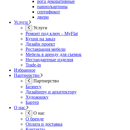
рога декоративные
панно/картины
сертификот
двери
Услуги
Услуги
Ремонт под ключ – MyFlat
Кухни на заказ
Дизайн проект
Реставрация мебели
Мебель в аренду для съемок
Нестандартные изделия
Trade-in
Избранное
Партнерство
Партнерство
Бизнесу
Дизайнеру и архитектору
Художнику
Бартер
О нас
О нас
О бренде
Оплата и доставка
Контакты