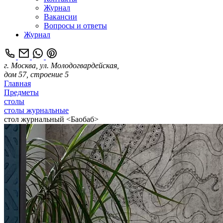
Журнал
Вакансии
Вопросы и ответы
Журнал
г. Москва, ул. Молодогвардейская,
дом 57, строение 5
Главная
Предметы
столы
столы журнальные
стол журнальный <Баобаб>