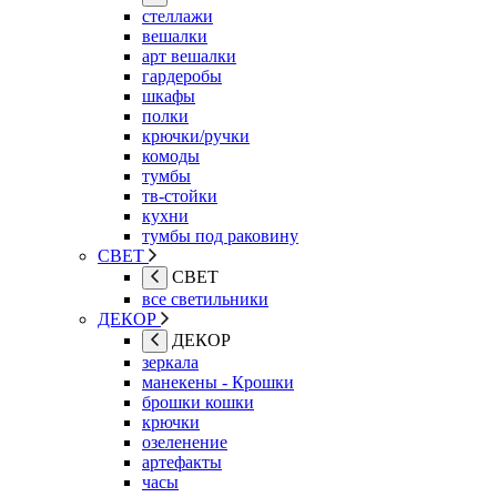
стеллажи
вешалки
арт вешалки
гардеробы
шкафы
полки
крючки/ручки
комоды
тумбы
тв-стойки
кухни
тумбы под раковину
СВЕТ
СВЕТ
все светильники
ДЕКОР
ДЕКОР
зеркала
манекены - Крошки
брошки кошки
крючки
озеленение
артефакты
часы