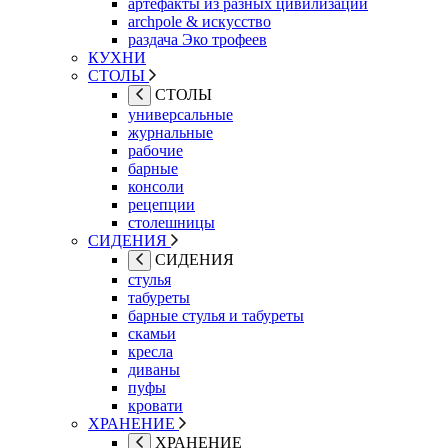
артефакты из разных цивилизаций
archpole & искусство
раздача Эко трофеев
КУХНИ
СТОЛЫ
СТОЛЫ
универсальные
журнальные
рабочие
барные
консоли
рецепции
столешницы
СИДЕНИЯ
СИДЕНИЯ
стулья
табуреты
барные стулья и табуреты
скамьи
кресла
диваны
пуфы
кровати
ХРАНЕНИЕ
ХРАНЕНИЕ