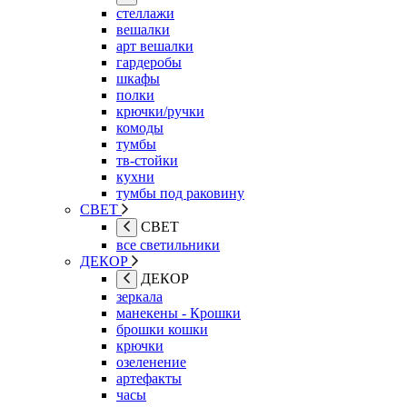
стеллажи
вешалки
арт вешалки
гардеробы
шкафы
полки
крючки/ручки
комоды
тумбы
тв-стойки
кухни
тумбы под раковину
СВЕТ
СВЕТ
все светильники
ДЕКОР
ДЕКОР
зеркала
манекены - Крошки
брошки кошки
крючки
озеленение
артефакты
часы