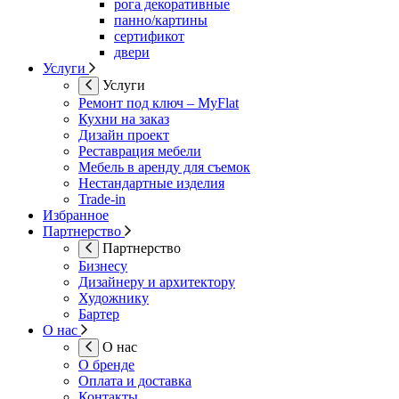
рога декоративные
панно/картины
сертификот
двери
Услуги
Услуги
Ремонт под ключ – MyFlat
Кухни на заказ
Дизайн проект
Реставрация мебели
Мебель в аренду для съемок
Нестандартные изделия
Trade-in
Избранное
Партнерство
Партнерство
Бизнесу
Дизайнеру и архитектору
Художнику
Бартер
О нас
О нас
О бренде
Оплата и доставка
Контакты