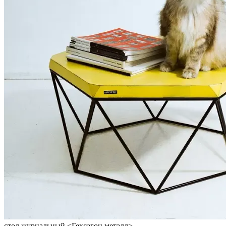
стол журнальный <Гексагон металл>