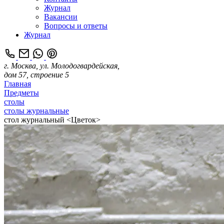
Журнал
Вакансии
Вопросы и ответы
Журнал
г. Москва, ул. Молодогвардейская,
дом 57, строение 5
Главная
Предметы
столы
столы журнальные
стол журнальный <Цветок>