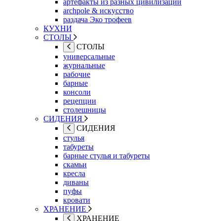
артефакты из разных цивилизаций
archpole & искусство
раздача Эко трофеев
КУХНИ
СТОЛЫ
СТОЛЫ
универсальные
журнальные
рабочие
барные
консоли
рецепции
столешницы
СИДЕНИЯ
СИДЕНИЯ
стулья
табуреты
барные стулья и табуреты
скамьи
кресла
диваны
пуфы
кровати
ХРАНЕНИЕ
ХРАНЕНИЕ