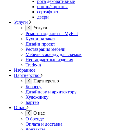
рога декоративные
панно/картины
сертификот
двери
Услуги
Услуги
Ремонт под ключ – MyFlat
Кухни на заказ
Дизайн проект
Реставрация мебели
Мебель в аренду для съемок
Нестандартные изделия
Trade-in
Избранное
Партнерство
Партнерство
Бизнесу
Дизайнеру и архитектору
Художнику
Бартер
О нас
О нас
О бренде
Оплата и доставка
Контакты