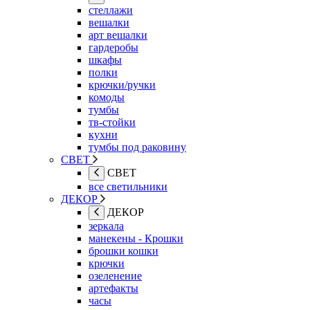
стеллажи
вешалки
арт вешалки
гардеробы
шкафы
полки
крючки/ручки
комоды
тумбы
тв-стойки
кухни
тумбы под раковину
СВЕТ
СВЕТ
все светильники
ДЕКОР
ДЕКОР
зеркала
манекены - Крошки
брошки кошки
крючки
озеленение
артефакты
часы