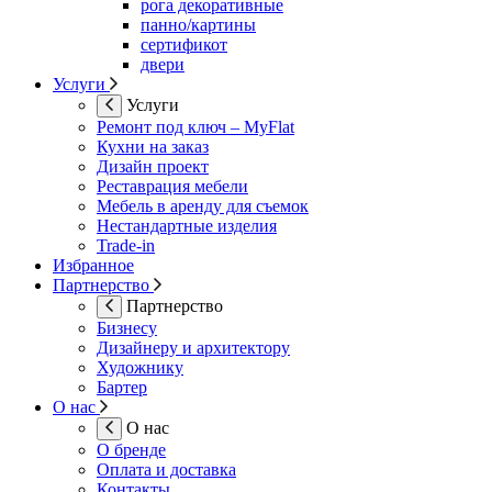
рога декоративные
панно/картины
сертификот
двери
Услуги
Услуги
Ремонт под ключ – MyFlat
Кухни на заказ
Дизайн проект
Реставрация мебели
Мебель в аренду для съемок
Нестандартные изделия
Trade-in
Избранное
Партнерство
Партнерство
Бизнесу
Дизайнеру и архитектору
Художнику
Бартер
О нас
О нас
О бренде
Оплата и доставка
Контакты