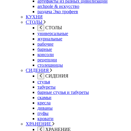
артефакты из разных цивилизаций
archpole & искусство
раздача Эко трофеев
КУХНИ
СТОЛЫ
СТОЛЫ
универсальные
журнальные
рабочие
барные
консоли
рецепции
столешницы
СИДЕНИЯ
СИДЕНИЯ
стулья
табуреты
барные стулья и табуреты
скамьи
кресла
диваны
пуфы
кровати
ХРАНЕНИЕ
ХРАНЕНИЕ