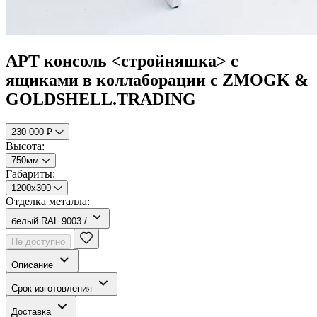
АРТ консоль <стройняшка> с
ящиками в коллаборации с ZMOGK &
GOLDSHELL.TRADING
230 000 ₽
Высота:
750мм
Габариты:
1200х300
Отделка металла:
белый RAL 9003 /
Не доступно
Описание
Срок изготовления
Доставка