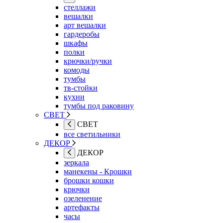
стеллажи
вешалки
арт вешалки
гардеробы
шкафы
полки
крючки/ручки
комоды
тумбы
тв-стойки
кухни
тумбы под раковину
СВЕТ
СВЕТ
все светильники
ДЕКОР
ДЕКОР
зеркала
манекены - Крошки
брошки кошки
крючки
озеленение
артефакты
часы