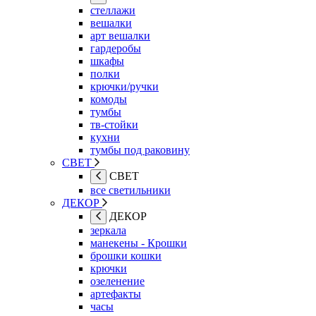
стеллажи
вешалки
арт вешалки
гардеробы
шкафы
полки
крючки/ручки
комоды
тумбы
тв-стойки
кухни
тумбы под раковину
СВЕТ
СВЕТ
все светильники
ДЕКОР
ДЕКОР
зеркала
манекены - Крошки
брошки кошки
крючки
озеленение
артефакты
часы