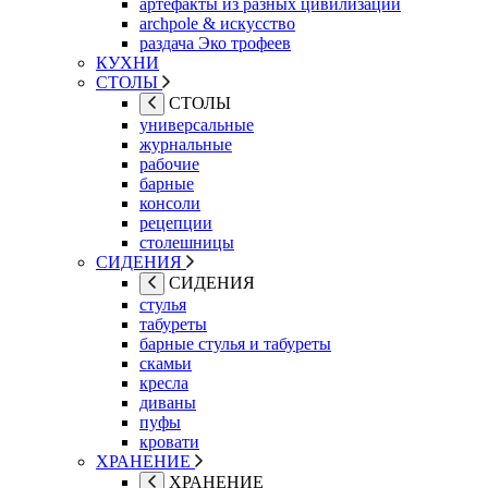
артефакты из разных цивилизаций
archpole & искусство
раздача Эко трофеев
КУХНИ
СТОЛЫ
СТОЛЫ
универсальные
журнальные
рабочие
барные
консоли
рецепции
столешницы
СИДЕНИЯ
СИДЕНИЯ
стулья
табуреты
барные стулья и табуреты
скамьи
кресла
диваны
пуфы
кровати
ХРАНЕНИЕ
ХРАНЕНИЕ