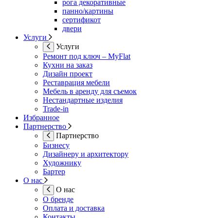
рога декоративные
панно/картины
сертификот
двери
Услуги
Услуги
Ремонт под ключ – MyFlat
Кухни на заказ
Дизайн проект
Реставрация мебели
Мебель в аренду для съемок
Нестандартные изделия
Trade-in
Избранное
Партнерство
Партнерство
Бизнесу
Дизайнеру и архитектору
Художнику
Бартер
О нас
О нас
О бренде
Оплата и доставка
Контакты