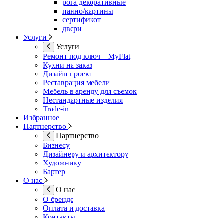
рога декоративные
панно/картины
сертификот
двери
Услуги
Услуги
Ремонт под ключ – MyFlat
Кухни на заказ
Дизайн проект
Реставрация мебели
Мебель в аренду для съемок
Нестандартные изделия
Trade-in
Избранное
Партнерство
Партнерство
Бизнесу
Дизайнеру и архитектору
Художнику
Бартер
О нас
О нас
О бренде
Оплата и доставка
Контакты