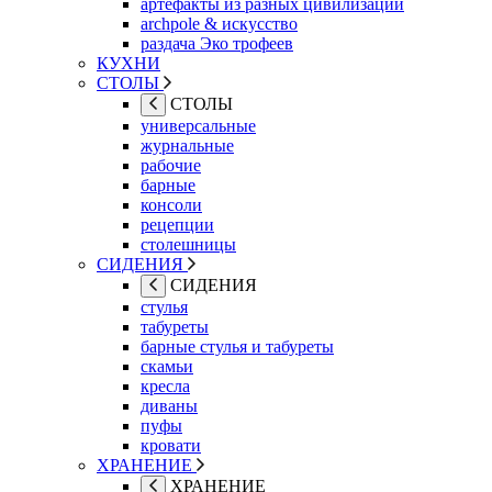
артефакты из разных цивилизаций
archpole & искусство
раздача Эко трофеев
КУХНИ
СТОЛЫ
СТОЛЫ
универсальные
журнальные
рабочие
барные
консоли
рецепции
столешницы
СИДЕНИЯ
СИДЕНИЯ
стулья
табуреты
барные стулья и табуреты
скамьи
кресла
диваны
пуфы
кровати
ХРАНЕНИЕ
ХРАНЕНИЕ