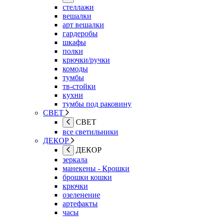
стеллажи
вешалки
арт вешалки
гардеробы
шкафы
полки
крючки/ручки
комоды
тумбы
тв-стойки
кухни
тумбы под раковину
СВЕТ
СВЕТ
все светильники
ДЕКОР
ДЕКОР
зеркала
манекены - Крошки
брошки кошки
крючки
озеленение
артефакты
часы