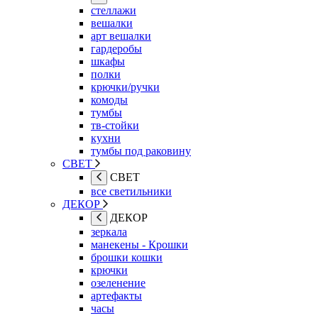
стеллажи
вешалки
арт вешалки
гардеробы
шкафы
полки
крючки/ручки
комоды
тумбы
тв-стойки
кухни
тумбы под раковину
СВЕТ
СВЕТ
все светильники
ДЕКОР
ДЕКОР
зеркала
манекены - Крошки
брошки кошки
крючки
озеленение
артефакты
часы