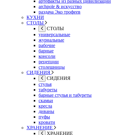
артефакты из разных цивилизаций
archpole & искусство
раздача Эко трофеев
КУХНИ
СТОЛЫ
СТОЛЫ
универсальные
журнальные
рабочие
барные
консоли
рецепции
столешницы
СИДЕНИЯ
СИДЕНИЯ
стулья
табуреты
барные стулья и табуреты
скамьи
кресла
диваны
пуфы
кровати
ХРАНЕНИЕ
ХРАНЕНИЕ