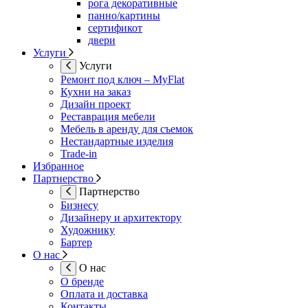
рога декоративные
панно/картины
сертификот
двери
Услуги
Услуги
Ремонт под ключ – MyFlat
Кухни на заказ
Дизайн проект
Реставрация мебели
Мебель в аренду для съемок
Нестандартные изделия
Trade-in
Избранное
Партнерство
Партнерство
Бизнесу
Дизайнеру и архитектору
Художнику
Бартер
О нас
О нас
О бренде
Оплата и доставка
Контакты