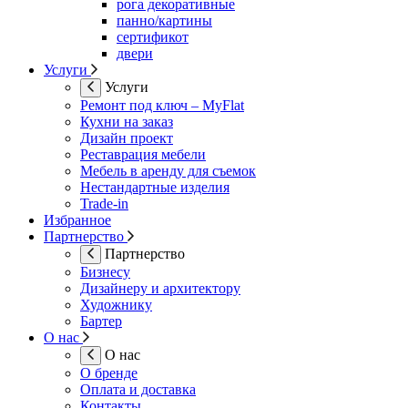
рога декоративные
панно/картины
сертификот
двери
Услуги
Услуги
Ремонт под ключ – MyFlat
Кухни на заказ
Дизайн проект
Реставрация мебели
Мебель в аренду для съемок
Нестандартные изделия
Trade-in
Избранное
Партнерство
Партнерство
Бизнесу
Дизайнеру и архитектору
Художнику
Бартер
О нас
О нас
О бренде
Оплата и доставка
Контакты