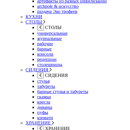
артефакты из разных цивилизаций
archpole & искусство
раздача Эко трофеев
КУХНИ
СТОЛЫ
СТОЛЫ
универсальные
журнальные
рабочие
барные
консоли
рецепции
столешницы
СИДЕНИЯ
СИДЕНИЯ
стулья
табуреты
барные стулья и табуреты
скамьи
кресла
диваны
пуфы
кровати
ХРАНЕНИЕ
ХРАНЕНИЕ