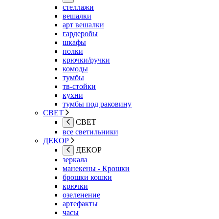
стеллажи
вешалки
арт вешалки
гардеробы
шкафы
полки
крючки/ручки
комоды
тумбы
тв-стойки
кухни
тумбы под раковину
СВЕТ
СВЕТ
все светильники
ДЕКОР
ДЕКОР
зеркала
манекены - Крошки
брошки кошки
крючки
озеленение
артефакты
часы