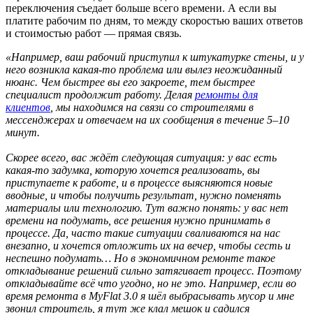
переключения съедает больше всего времени. А если вы
платите рабочим по дням, то между скоростью ваших ответов
и стоимостью работ — прямая связь.
«Например, ваш рабочий приступил к штукатурке стены, и у
него возникла какая-то проблема или вылез неожиданный
нюанс. Чем быстрее вы его закроете, тем быстрее
специалист продолжит работу. Делая
ремонты для
клиентов
, мы находимся на связи со строителями в
мессенджерах и отвечаем на их сообщения в течение 5–10
минут.
Скорее всего, вас ждёт следующая ситуация: у вас есть
какая-то задумка, которую хочется реализовать, вы
приступаете к работе, и в процессе выясняются новые
вводные, и чтобы получить результат, нужно поменять
материалы или технологию. Тут важно понять: у вас нет
времени на подумать, все решения нужно принимать в
процессе. Да, часто такие ситуации сваливаются на нас
внезапно, и хочется отложить их на вечер, чтобы сесть и
неспешно подумать… Но в экономичном ремонте такое
откладывание решений сильно затягивает процесс. Поэтому
откладывайте всё что угодно, но не это. Например, если во
время ремонта в MyFlat 3.0 я шёл выбрасывать мусор и мне
звонил строитель, я тут же клал мешок и садился