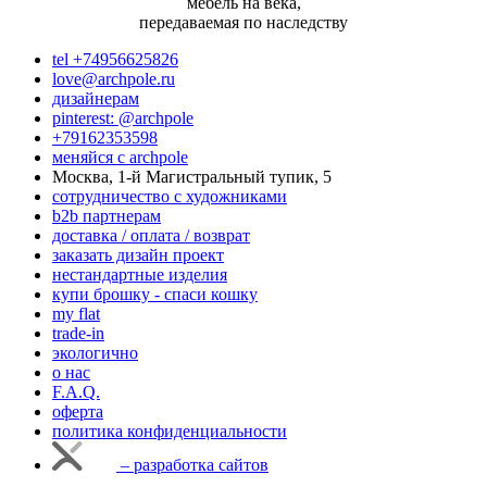
мебель на века,
передаваемая по наследству
tel +74956625826
love@archpole.ru
дизайнерам
pinterest: @archpole
+79162353598
меняйся с аrchpole
Москва, 1-й Магистральный тупик, 5
cотрудничество с художниками
b2b партнерам
доставка / оплата / возврат
заказать дизайн проект
нестандартные изделия
купи брошку - спаси кошку
my flat
trade-in
экологично
о нас
F.A.Q.
оферта
политика конфиденциальности
– разработка сайтов