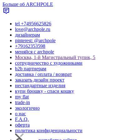
Больше об ARCHPOLE
tel +74956625826
love@archpole.ru
дизайнерам
pinterest: @archpole
+79162353598
меняйся с аrchpole
Москва, 1-й Магистральный тупик, 5
cотрудничество с художниками
b2b партнерам
доставка / оплата / возврат
заказать дизайн проект
нестандартные изделия
купи брошку - спаси кошку
my flat
trade-in
экологично
о нас
F.A.Q.
оферта
политика конфиденциальности