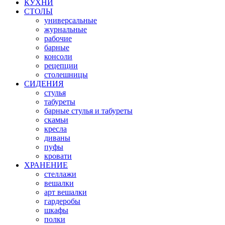
КУХНИ
СТОЛЫ
универсальные
журнальные
рабочие
барные
консоли
рецепции
столешницы
СИДЕНИЯ
стулья
табуреты
барные стулья и табуреты
скамьи
кресла
диваны
пуфы
кровати
ХРАНЕНИЕ
стеллажи
вешалки
арт вешалки
гардеробы
шкафы
полки