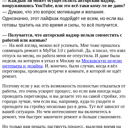
— Каждый ли может осуществлять авторский надзор,
вооружившись YouTube, или это всё-таки кому-то не дано?
— Думаю, что это вопрос мотивации и желания.
Однозначно, этот лайфхак подойдёт не всем, но если вы
готовы тратить на это время и силы, то всё получится.
— Получается, что авторский надзор нельзя совместить с
работой или жизнью?
— На мой взгляд, можно всё успевать. Мне тоже пришлось
совмещать ремонт в MyFlat 3.0 с работой. Да, я писал, что взял
отпуск на месяц, но работа меня не отпустила. И даже была
неделя, на которую я уехал в Москву на
Московскую неделю
интерьера и дизайна
. И, конечно, были случаи, когда я вёл
переговоры, проводим встречи в комнате, в которой не идёт
ремонт.
Поэтому если у вас есть возможность полностью отказаться от
работы, это очень ускорит процесс, но если вам иногда надо
проводить переговоры, и вы делаете это на самой стройке, это
гораздо лучше, чем если вы, например, куда-то уходите и
приходите на стройку несколько раз в день. Тут всё зависит от
вашей ситуации. Но чем интенсивнее вы включитесь в
ремонт, тем быстрее закончите ремонт и больше сэкономите.
Но только вам решать: растянуть процесс, выделив время на