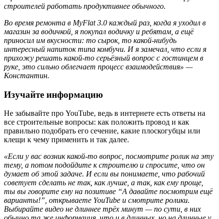
строителей работать продуктивнее обычного.
Во время ремонта в MyFlat 3.0 каждый раз, когда я уходил в
магазин за водичкой, я покупал водичку и ребятам, а ещё
приносил им вкусности: то сырок, то какой-нибудь
интересный напиток типа комбучи. И я замечал, что если я
прихожу решать какой-то серьёзный вопрос с гостинцем в
руке, это сильно облегчает процесс взаимодействия» —
Константин.
Изучайте информацию
Не забывайте про YouTube, ведь в интернете есть ответы на
все строительные вопросы: как положить провод и как
правильно подобрать его сечение, какие плоскогубцы или
клещи к чему применить и так далее.
«Если у вас возник какой-то вопрос, посмотрите ролик на эту
тему, а потом подойдите к строителю и спросите, что он
думает об этой задаче. И если вы понимаете, что рабочий
советует сделать не так, как лучше, а так, как ему проще,
ты вы говорите ему на позитиве “А давайте посмотрим ещё
варианты!”, открываете YouTube и смотрите ролики.
Выбирайте видео не длиннее трёх минут — по сути, в них
обычно та же информация, что и в длинных, но на длинные у