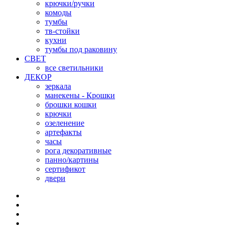
крючки/ручки
комоды
тумбы
тв-стойки
кухни
тумбы под раковину
СВЕТ
все светильники
ДЕКОР
зеркала
манекены - Крошки
брошки кошки
крючки
озеленение
артефакты
часы
рога декоративные
панно/картины
сертификот
двери