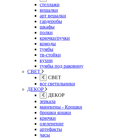
стеллажи
вешалки
арт вешалки
гардеробы
шкафы
полки
крючки/ручки
комоды
тумбы
тв-стойки
кухни
тумбы под раковину
СВЕТ
СВЕТ
все светильники
ДЕКОР
ДЕКОР
зеркала
манекены - Крошки
брошки кошки
крючки
озеленение
артефакты
часы