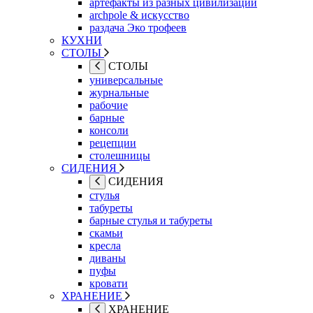
артефакты из разных цивилизаций
archpole & искусство
раздача Эко трофеев
КУХНИ
СТОЛЫ
СТОЛЫ
универсальные
журнальные
рабочие
барные
консоли
рецепции
столешницы
СИДЕНИЯ
СИДЕНИЯ
стулья
табуреты
барные стулья и табуреты
скамьи
кресла
диваны
пуфы
кровати
ХРАНЕНИЕ
ХРАНЕНИЕ