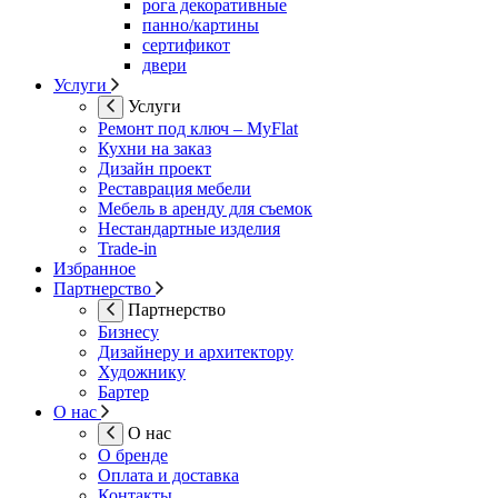
рога декоративные
панно/картины
сертификот
двери
Услуги
Услуги
Ремонт под ключ – MyFlat
Кухни на заказ
Дизайн проект
Реставрация мебели
Мебель в аренду для съемок
Нестандартные изделия
Trade-in
Избранное
Партнерство
Партнерство
Бизнесу
Дизайнеру и архитектору
Художнику
Бартер
О нас
О нас
О бренде
Оплата и доставка
Контакты