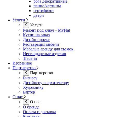
рога декоративные
панно/картины
сертификот
двери
Услуги
Услуги
Ремонт под ключ – MyFlat
Кухни на заказ
Дизайн проект
Реставрация мебели
Мебель в аренду для съемок
Нестандартные изделия
Trade-in
Избранное
Партнерство
Партнерство
Бизнесу
Дизайнеру и архитектору
Художнику
Бартер
О нас
О нас
О бренде
Оплата и доставка
Контакты