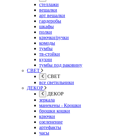
стеллажи
вешалки
арт вешалки
гардеробы
шкафы
полки
крючки/ручки
комоды
тумбы
тв-стойки
кухни
тумбы под раковину
СВЕТ
СВЕТ
все светильники
ДЕКОР
ДЕКОР
зеркала
манекены - Крошки
брошки кошки
крючки
озеленение
артефакты
часы