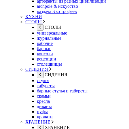
артефакты из разных цивилизаций
archpole & искусство
раздача Эко трофеев
КУХНИ
СТОЛЫ
СТОЛЫ
универсальные
журнальные
рабочие
барные
консоли
рецепции
столешницы
СИДЕНИЯ
СИДЕНИЯ
стулья
табуреты
барные стулья и табуреты
скамьи
кресла
диваны
пуфы
кровати
ХРАНЕНИЕ
ХРАНЕНИЕ