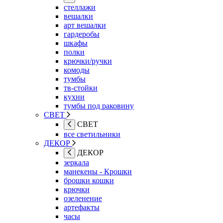
стеллажи
вешалки
арт вешалки
гардеробы
шкафы
полки
крючки/ручки
комоды
тумбы
тв-стойки
кухни
тумбы под раковину
СВЕТ
СВЕТ
все светильники
ДЕКОР
ДЕКОР
зеркала
манекены - Крошки
брошки кошки
крючки
озеленение
артефакты
часы