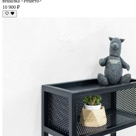
вешалка <Решето>
10 900 ₽