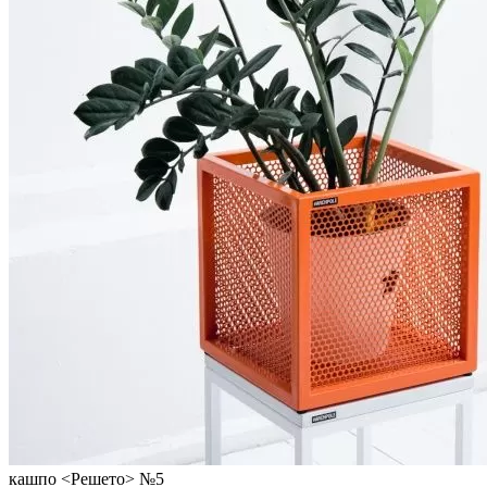
кашпо <Решето> №5