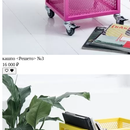
кашпо <Решето> №3
16 000 ₽