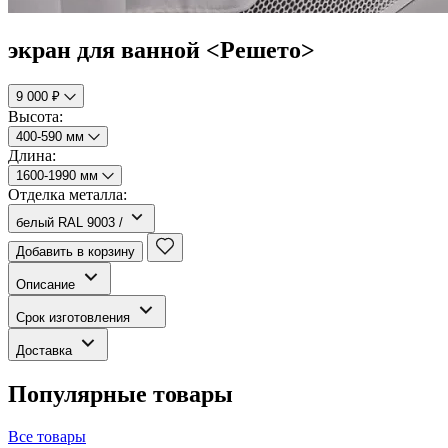
экран для ванной <Решето>
9 000 ₽
Высота:
400-590 мм
Длина:
1600-1990 мм
Отделка металла:
белый RAL 9003 /
Добавить в корзину
Описание
Срок изготовления
Доставка
Популярные товары
Все товары