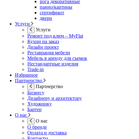
рога декоративные
панно/картины
сертификот
двери
Услуги
Услуги
Ремонт под ключ – MyFlat
Кухни на заказ
Дизайн проект
Реставрация мебели
Мебель в аренду для съемок
Нестандартные изделия
Trade-in
Избранное
Партнерство
Партнерство
Бизнесу
Дизайнеру и архитектору
Художнику
Бартер
О нас
О нас
О бренде
Оплата и доставка
Контакты