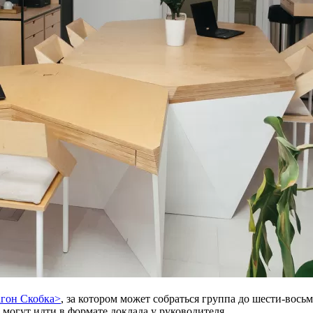
агон Скобка>
, за котором может собраться группа до шести-вос
 могут идти в формате доклада у руководителя.