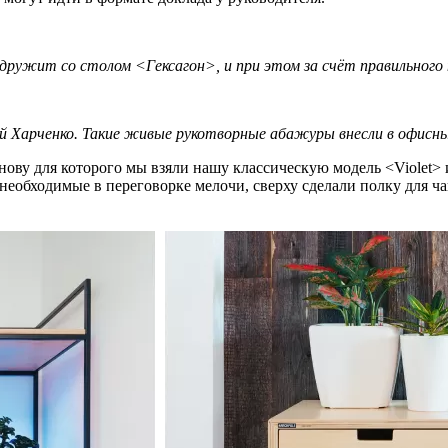
о дружит со столом <Гексагон>, и при этом за счёт правильног
й Харченко. Такие живые рукотворные абажуры внесли в офис
нову для которого мы взяли нашу классическую модель <Violet> 
 необходимые в переговорке мелочи, сверху сделали полку для ча