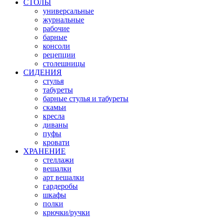
СТОЛЫ
универсальные
журнальные
рабочие
барные
консоли
рецепции
столешницы
СИДЕНИЯ
стулья
табуреты
барные стулья и табуреты
скамьи
кресла
диваны
пуфы
кровати
ХРАНЕНИЕ
стеллажи
вешалки
арт вешалки
гардеробы
шкафы
полки
крючки/ручки