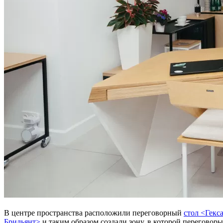
В центре пространства расположили переговорный
стол <Гекс
Брильянт>
и таким образом создали зону, в которой переговоры