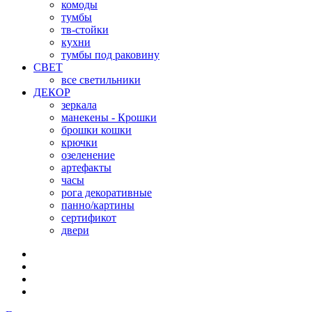
комоды
тумбы
тв-стойки
кухни
тумбы под раковину
СВЕТ
все светильники
ДЕКОР
зеркала
манекены - Крошки
брошки кошки
крючки
озеленение
артефакты
часы
рога декоративные
панно/картины
сертификот
двери