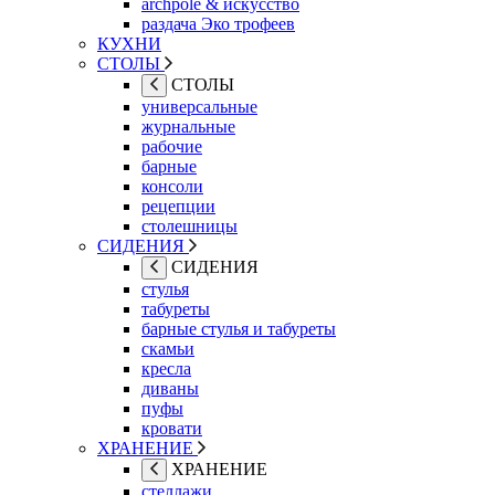
archpole & искусство
раздача Эко трофеев
КУХНИ
СТОЛЫ
СТОЛЫ
универсальные
журнальные
рабочие
барные
консоли
рецепции
столешницы
СИДЕНИЯ
СИДЕНИЯ
стулья
табуреты
барные стулья и табуреты
скамьи
кресла
диваны
пуфы
кровати
ХРАНЕНИЕ
ХРАНЕНИЕ
стеллажи