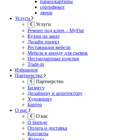
панно/картины
сертификот
двери
Услуги
Услуги
Ремонт под ключ – MyFlat
Кухни на заказ
Дизайн проект
Реставрация мебели
Мебель в аренду для съемок
Нестандартные изделия
Trade-in
Избранное
Партнерство
Партнерство
Бизнесу
Дизайнеру и архитектору
Художнику
Бартер
О нас
О нас
О бренде
Оплата и доставка
Контакты
Журнал