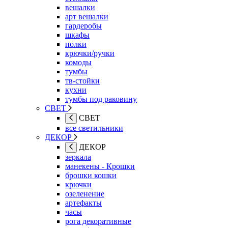
вешалки
арт вешалки
гардеробы
шкафы
полки
крючки/ручки
комоды
тумбы
тв-стойки
кухни
тумбы под раковину
СВЕТ
СВЕТ
все светильники
ДЕКОР
ДЕКОР
зеркала
манекены - Крошки
брошки кошки
крючки
озеленение
артефакты
часы
рога декоративные