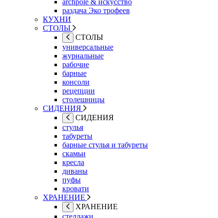
archpole & искусство
раздача Эко трофеев
КУХНИ
СТОЛЫ
СТОЛЫ
универсальные
журнальные
рабочие
барные
консоли
рецепции
столешницы
СИДЕНИЯ
СИДЕНИЯ
стулья
табуреты
барные стулья и табуреты
скамьи
кресла
диваны
пуфы
кровати
ХРАНЕНИЕ
ХРАНЕНИЕ
стеллажи