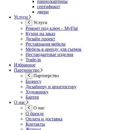
панно/картины
сертификот
двери
Услуги
Услуги
Ремонт под ключ – MyFlat
Кухни на заказ
Дизайн проект
Реставрация мебели
Мебель в аренду для съемок
Нестандартные изделия
Trade-in
Избранное
Партнерство
Партнерство
Бизнесу
Дизайнеру и архитектору
Художнику
Бартер
О нас
О нас
О бренде
Оплата и доставка
Контакты
Журнал