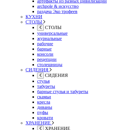
артефакты из разных цивилизаций
archpole & искусство
раздача Эко трофеев
КУХНИ
СТОЛЫ
СТОЛЫ
универсальные
журнальные
рабочие
барные
консоли
рецепции
столешницы
СИДЕНИЯ
СИДЕНИЯ
стулья
табуреты
барные стулья и табуреты
скамьи
кресла
диваны
пуфы
кровати
ХРАНЕНИЕ
ХРАНЕНИЕ