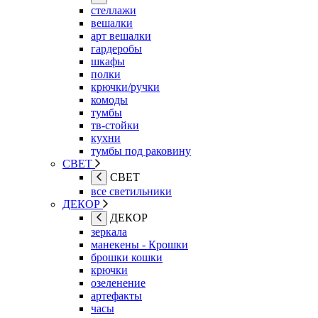
стеллажи
вешалки
арт вешалки
гардеробы
шкафы
полки
крючки/ручки
комоды
тумбы
тв-стойки
кухни
тумбы под раковину
СВЕТ
СВЕТ
все светильники
ДЕКОР
ДЕКОР
зеркала
манекены - Крошки
брошки кошки
крючки
озеленение
артефакты
часы