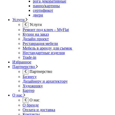
рога декоративные
панно/картины
сертификот
двери
Услуги
Услуги
Ремонт под ключ – MyFlat
Кухни на заказ
Дизайн проект
Реставрация мебели
Мебель в аренду для съемок
Нестандартные изделия
Trade-in
Избранное
Партнерство
Партнерство
Бизнесу
Дизайнеру и архитектору
Художнику
Бартер
О нас
О нас
О бренде
Оплата и доставка
Контакты