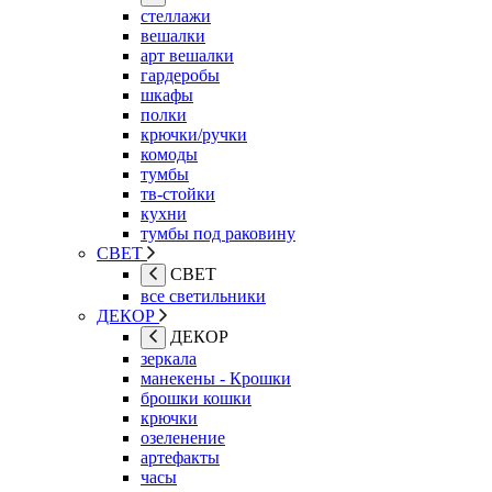
стеллажи
вешалки
арт вешалки
гардеробы
шкафы
полки
крючки/ручки
комоды
тумбы
тв-стойки
кухни
тумбы под раковину
СВЕТ
СВЕТ
все светильники
ДЕКОР
ДЕКОР
зеркала
манекены - Крошки
брошки кошки
крючки
озеленение
артефакты
часы