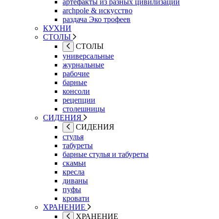
артефакты из разных цивилизаций
archpole & искусство
раздача Эко трофеев
КУХНИ
СТОЛЫ
СТОЛЫ
универсальные
журнальные
рабочие
барные
консоли
рецепции
столешницы
СИДЕНИЯ
СИДЕНИЯ
стулья
табуреты
барные стулья и табуреты
скамьи
кресла
диваны
пуфы
кровати
ХРАНЕНИЕ
ХРАНЕНИЕ