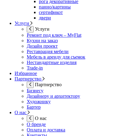
рога декоративные
панно/картины
сертификот
двери
Услуги
Услуги
Ремонт под ключ – MyFlat
Кухни на заказ
Дизайн проект
Реставрация мебели
Мебель в аренду для съемок
Нестандартные изделия
Trade-in
Избранное
Партнерство
Партнерство
Бизнесу
Дизайнеру и архитектору
Художнику
Бартер
О нас
О нас
О бренде
Оплата и доставка
Контакты