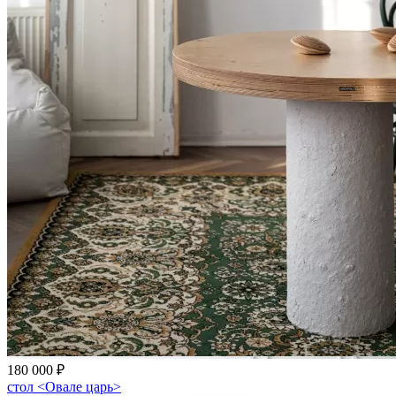
180 000 ₽
стол <Овале царь>