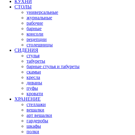
КУХНИ
СТОЛЫ
универсальные
журнальные
рабочие
барные
консоли
рецепции
столешницы
СИДЕНИЯ
стулья
табуреты
барные стулья и табуреты
скамьи
кресла
диваны
пуфы
кровати
ХРАНЕНИЕ
стеллажи
вешалки
арт вешалки
гардеробы
шкафы
полки