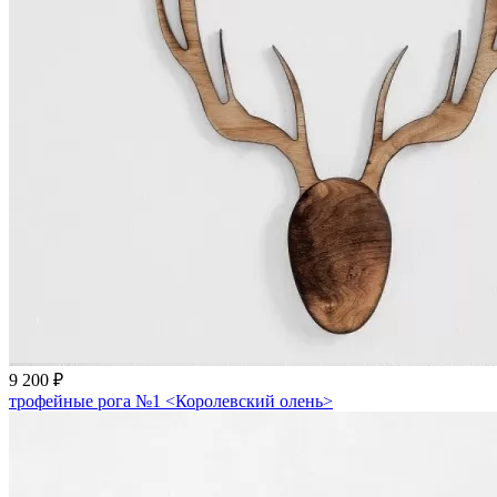
9 200 ₽
трофейные рога №1 <Королевский олень>