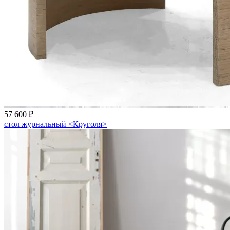
57 600 ₽
стол журнальный <Круголя>