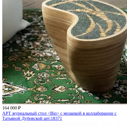
164 000 ₽
АРТ журнальный стол <Bio> с мозаикой в коллаборации с
Татьяной Дубовской арт.18371