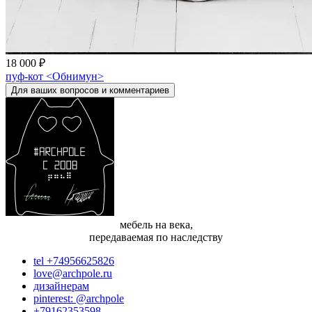
18 000 ₽
пуф-кот <Обнимун>
Для ваших вопросов и комментариев
мебель на века,
передаваемая по наследству
tel +74956625826
love@archpole.ru
дизайнерам
pinterest: @archpole
+79162353598