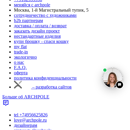
меняйся с аrchpole
Москва, 1-й Магистральный тупик, 5
cотрудничество с художниками
b2b партнерам
доставка / оплата / возврат
заказать дизайн проект
нестандартные изделия
купи брошку - спаси кошку
my flat
trade-in
экологично
о нас
F.A.Q.
оферта
политика конфиденциальности
– разработка сайтов
Больше об ARCHPOLE
tel +74956625826
love@archpole.ru
дизайнерам