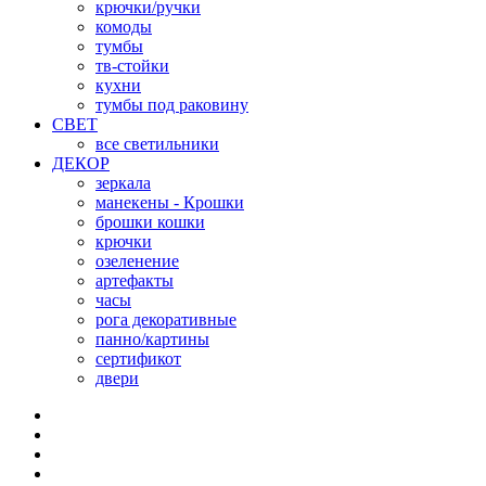
крючки/ручки
комоды
тумбы
тв-стойки
кухни
тумбы под раковину
СВЕТ
все светильники
ДЕКОР
зеркала
манекены - Крошки
брошки кошки
крючки
озеленение
артефакты
часы
рога декоративные
панно/картины
сертификот
двери