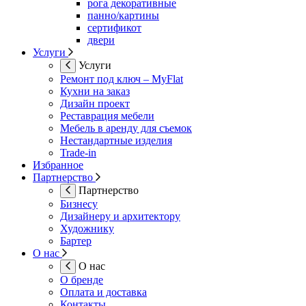
рога декоративные
панно/картины
сертификот
двери
Услуги
Услуги
Ремонт под ключ – MyFlat
Кухни на заказ
Дизайн проект
Реставрация мебели
Мебель в аренду для съемок
Нестандартные изделия
Trade-in
Избранное
Партнерство
Партнерство
Бизнесу
Дизайнеру и архитектору
Художнику
Бартер
О нас
О нас
О бренде
Оплата и доставка
Контакты