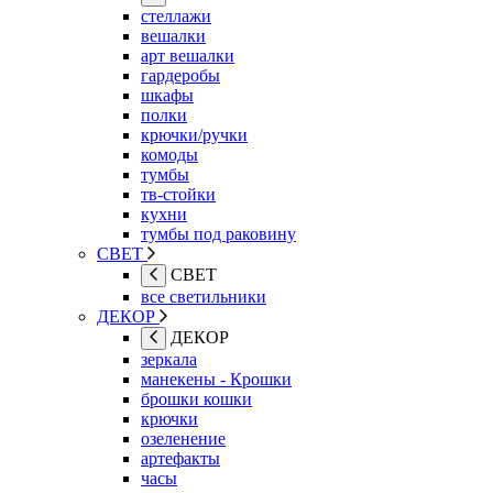
стеллажи
вешалки
арт вешалки
гардеробы
шкафы
полки
крючки/ручки
комоды
тумбы
тв-стойки
кухни
тумбы под раковину
СВЕТ
СВЕТ
все светильники
ДЕКОР
ДЕКОР
зеркала
манекены - Крошки
брошки кошки
крючки
озеленение
артефакты
часы