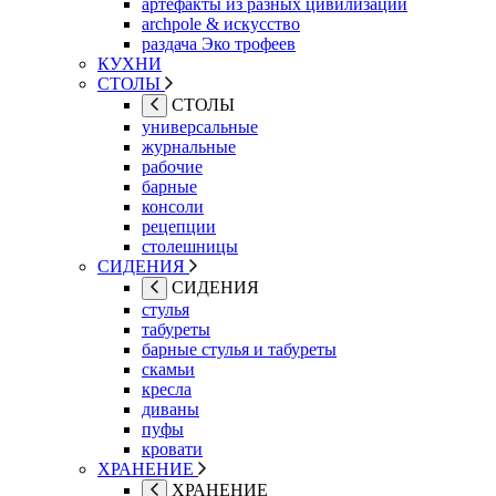
артефакты из разных цивилизаций
archpole & искусство
раздача Эко трофеев
КУХНИ
СТОЛЫ
СТОЛЫ
универсальные
журнальные
рабочие
барные
консоли
рецепции
столешницы
СИДЕНИЯ
СИДЕНИЯ
стулья
табуреты
барные стулья и табуреты
скамьи
кресла
диваны
пуфы
кровати
ХРАНЕНИЕ
ХРАНЕНИЕ