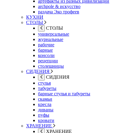
артефакты из разных цивилизаций
archpole & искусство
раздача Эко трофеев
КУХНИ
СТОЛЫ
СТОЛЫ
универсальные
журнальные
рабочие
барные
консоли
рецепции
столешницы
СИДЕНИЯ
СИДЕНИЯ
стулья
табуреты
барные стулья и табуреты
скамьи
кресла
диваны
пуфы
кровати
ХРАНЕНИЕ
ХРАНЕНИЕ