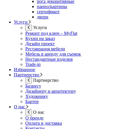
рога декоративные
панно/картины
сертификот
двери
Услуги
Услуги
Ремонт под ключ – MyFlat
Кухни на заказ
Дизайн проект
Реставрация мебели
Мебель в аренду для съемок
Нестандартные изделия
Trade-in
Избранное
Партнерство
Партнерство
Бизнесу
Дизайнеру и архитектору
Художнику
Бартер
О нас
О нас
О бренде
Оплата и доставка
Контакты