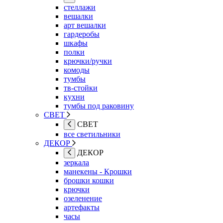
стеллажи
вешалки
арт вешалки
гардеробы
шкафы
полки
крючки/ручки
комоды
тумбы
тв-стойки
кухни
тумбы под раковину
СВЕТ
СВЕТ
все светильники
ДЕКОР
ДЕКОР
зеркала
манекены - Крошки
брошки кошки
крючки
озеленение
артефакты
часы